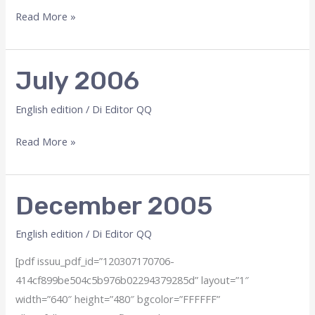
october
Read More »
2007
July 2006
English edition
/ Di
Editor QQ
July
Read More »
2006
December 2005
English edition
/ Di
Editor QQ
[pdf issuu_pdf_id=”120307170706-
414cf899be504c5b976b02294379285d” layout=”1″
width=”640″ height=”480″ bgcolor=”FFFFFF”