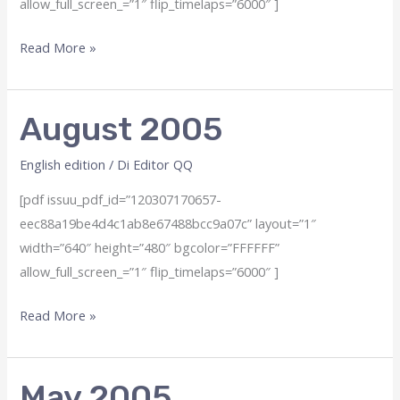
allow_full_screen_=”1″ flip_timelaps=”6000″ ]
December
Read More »
2005
August 2005
English edition
/ Di
Editor QQ
[pdf issuu_pdf_id=”120307170657-
eec88a19be4d4c1ab8e67488bcc9a07c” layout=”1″
width=”640″ height=”480″ bgcolor=”FFFFFF”
allow_full_screen_=”1″ flip_timelaps=”6000″ ]
August
Read More »
2005
May 2005