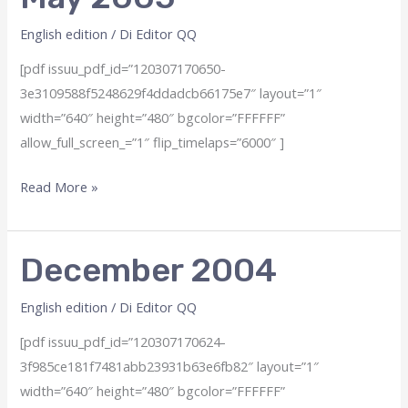
English edition
/ Di
Editor QQ
[pdf issuu_pdf_id=”120307170650-
3e3109588f5248629f4ddadcb66175e7″ layout=”1″
width=”640″ height=”480″ bgcolor=”FFFFFF”
allow_full_screen_=”1″ flip_timelaps=”6000″ ]
May
Read More »
2005
December 2004
English edition
/ Di
Editor QQ
[pdf issuu_pdf_id=”120307170624-
3f985ce181f7481abb23931b63e6fb82″ layout=”1″
width=”640″ height=”480″ bgcolor=”FFFFFF”