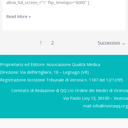
allow_full_screen_=”1″ flip_timelaps=”6000″ ]
December
Read More »
2004
1
2
Successivo
→
Proprietario ed Editore: Associazione Qualità Medica
Direzione: Via dell’Artigliere, 16 – Legnago (VR)
Registrazione Iscrizione Tribunale di Verona n. 1187 del 12/12/95
Comitato di Redazione di QQ c/o Ordine dei Medici di Vicenza
Via Paolo Lioy 13, 36100 – Vicenza
mail:
info@rivistaqq.org