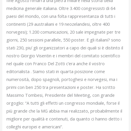
fine Agosto rimarrà una pietra miliare nella storia della
medicina generale italiana. Oltre 3.400 congressisti di 64
paesi del mondo, con una folta rappresentanza di tutti i
continenti (29 australiani e 19 neozelandesi, oltre 400
norvegesi); 1.200 comunicazioni, 20 sale impegnate per tre
giorni, 250 sessioni parallele, 550 poster. E gli italiani? sono
stati 230, piu’ gli organizzatori a capo dei quali si è distinto il
nostro Giorgio Visentin e i membri del comitato scientifico
nel quale con Franco Del Zotti c’era anche il vostro
editorialista . Siamo stati in quarta posizione come
numerosità, dopo spagnoli, portoghesi e norvegesi, ma i
primi con ben 250 tra presentazioni e poster. Ha scritto
Massimo Tombesi, Presidente del Meeting, con grande
orgoglio: “A tutti gli effetti un congresso mondiale, forse il
più grande che la MG abbia mai realizzato, probabilmente il
migliore per qualità e contenuti, da quanto ci hanno detto i
colleghi europei e americani”.