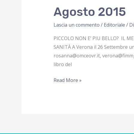
Agosto 2015
Lascia un commento
/
Editoriale
/ D
PICCOLO NON E’ PIU BELLO? IL M
SANITÀ A Verona il 26 Settembre un a
rosanna@omceovr.it, verona@fimmg.o
libro del
Agosto
Read More »
2015