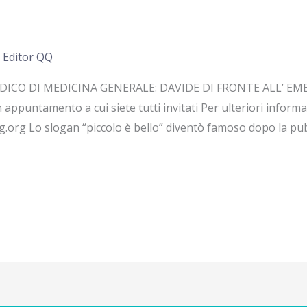
i
Editor QQ
EDICO DI MEDICINA GENERALE: DAVIDE DI FRONTE ALL’ EM
ppuntamento a cui siete tutti invitati Per ulteriori informaz
rg Lo slogan “piccolo è bello” diventò famoso dopo la pubb