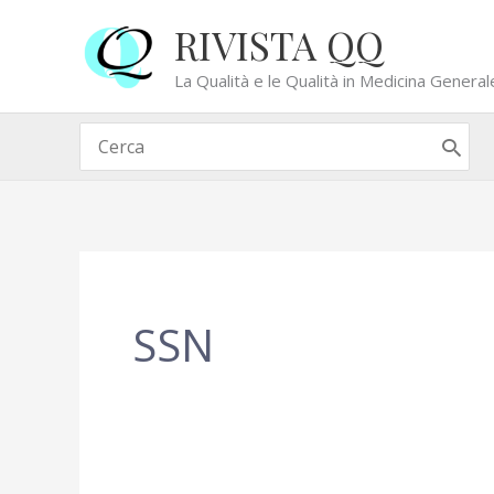
Vai
RIVISTA QQ
al
contenuto
La Qualità e le Qualità in Medicina General
Ricerca
per:
SSN