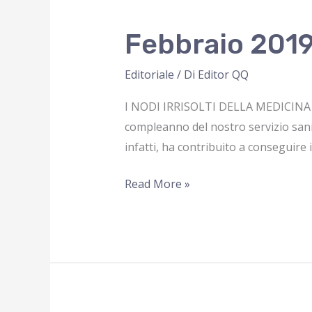
Febbraio 201
Editoriale
/ Di
Editor QQ
I NODI IRRISOLTI DELLA MEDICINA G
compleanno del nostro servizio sanit
infatti, ha contribuito a conseguire i
Febbraio
Read More »
2019