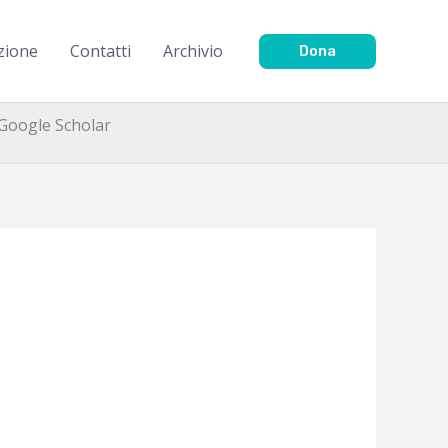
zione
Contatti
Archivio
Dona
o Google Scholar