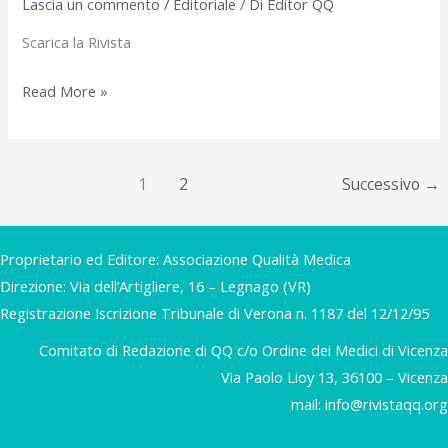
Lascia un commento
/
Editoriale
/ Di
Editor QQ
Scarica la Rivista
Aprile
Read More »
2020
–
Numero
1
2
Successivo
→
Speciale
COVID-
19
Proprietario ed Editore: Associazione Qualità Medica
Direzione: Via dell’Artigliere, 16 – Legnago (VR)
Registrazione Iscrizione Tribunale di Verona n. 1187 del 12/12/95
Comitato di Redazione di QQ c/o Ordine dei Medici di Vicenza
Via Paolo Lioy 13, 36100 – Vicenza
mail:
info@rivistaqq.org